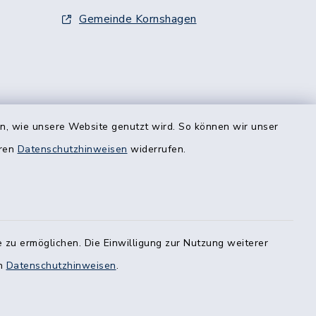
Gemeinde Kornshagen
smarkt 5
en, wie unsere Website genutzt wird. So können wir unser
rstags
eren
Datenschutzhinweisen
widerrufen.
 zu ermöglichen. Die Einwilligung zur Nutzung weiterer
en
Datenschutzhinweisen
.
ie uns zu
.