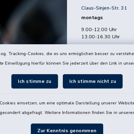
Claus-Sinjen-Str. 31
montags
9.00-12.00 Uhr
13.00-16.30 Uhr
Beratungstreff Rathau
og. Tracking-Cookies, die es uns ermöglichen besser zu versteh
dienstags und donne
te Einwilligung hierfür können Sie jederzeit über den Link in uns
9.00-12.00 Uhr
13.00-16.30 Uhr
Ich stimme zu
Ich stimme nicht zu
freitags
09.00-12.00 Uhr
Cookies einsetzen, um eine optimale Darstellung unserer Website
mittwochs
 gesondert abgefragt. Weitere Informationen finden Sie in unser
geschlossen
Telefonisch erreichen S
Zur Kenntnis genommen
unseren Öffnungszeiten