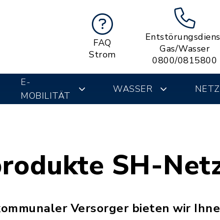
Entstörungsdiens
FAQ
Gas/Wasser
Strom
0800/0815800
E-
WASSER
NETZ
MOBILITÄT
rodukte SH-Net
 kommunaler Versorger bieten wir Ihne