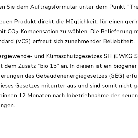
nen Sie dem Auftragsformular unter dem Punkt "T
uen Produkt direkt die Möglichkeit, für einen geri
mit CO
-Kompensation zu wählen. Die Belieferung m
2
dard (VCS) erfreut sich zunehmender Beliebtheit.
nergiewende- und Klimaschutzgesetzes SH (EWKG S
 dem Zusatz "bio 15" an. In diesen ist ein biogene
rderungen des Gebäudenenergiegesetzes (GEG) erfül
dieses Gesetzes mitunter aus und sind somit nicht g
 binnen 12 Monaten nach Inbetriebnahme der neuen
ingen.