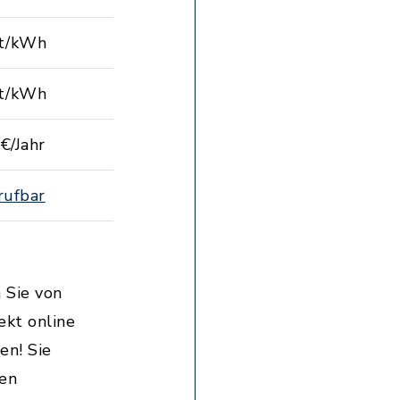
ct/kWh
ct/kWh
€/Jahr
rufbar
 Sie von
ekt online
en! Sie
hen