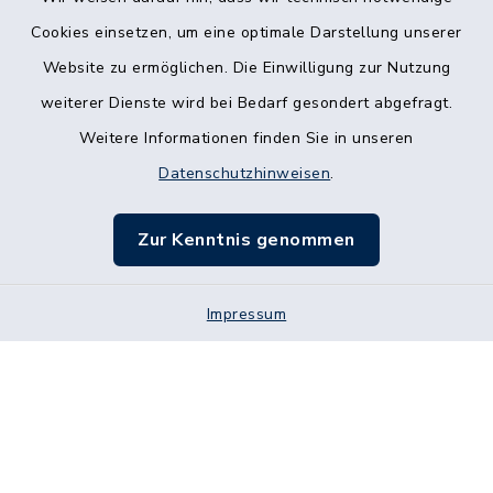
Kontakt
Cookies einsetzen, um eine optimale Darstellung unserer
Website zu ermöglichen. Die Einwilligung zur Nutzung
Vertrag kündigen
weiterer Dienste wird bei Bedarf gesondert abgefragt.
Weitere Informationen finden Sie in unseren
Barrierefreiheit
Datenschutzhinweisen
.
Datenschutz
Zur Kenntnis genommen
Impressum
Sitemap
Impressum
Cookie-Einstellungen