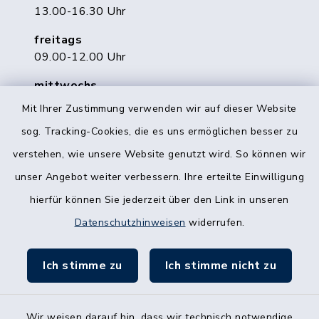
13.00-16.30 Uhr
freitags
09.00-12.00 Uhr
mittwochs
geschlossen
Mit Ihrer Zustimmung verwenden wir auf dieser Website
Telefonisch erreichen Sie uns zu unseren
sog. Tracking-Cookies, die es uns ermöglichen besser zu
Öffnungszeiten.
verstehen, wie unsere Website genutzt wird. So können wir
unser Angebot weiter verbessern. Ihre erteilte Einwilligung
Quicklinks
hierfür können Sie jederzeit über den Link in unseren
Datenschutzhinweisen
widerrufen.
Gemeinde Kornshagen
Ich stimme zu
Ich stimme nicht zu
Wir weisen darauf hin, dass wir technisch notwendige