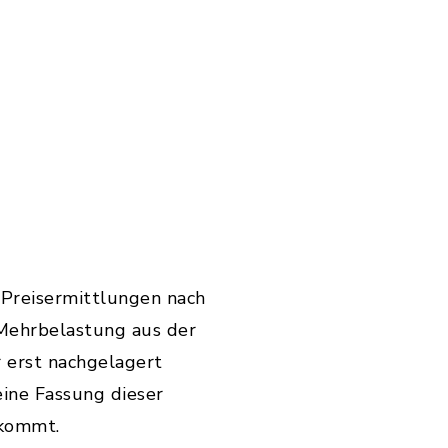
erweiterung: pdf, Dateigröße: 216,45 KB)
eierweiterung: pdf, Dateigröße: 94,61 KB)
teierweiterung: pdf, Dateigröße: 215,41 KB)
 Preisermittlungen nach
 Mehrbelastung aus der
 erst nachgelagert
eine Fassung dieser
 kommt.