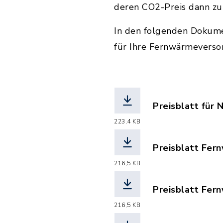
deren CO2-Preis dann z
In den folgenden Dokume
für Ihre Fernwärmeverso
Preisblatt für
(Dateiname: Pr
223,4 KB
Preisblatt Fer
(Dateiname: Pr
216,5 KB
Preisblatt Fer
(Dateiname: Pr
216,5 KB