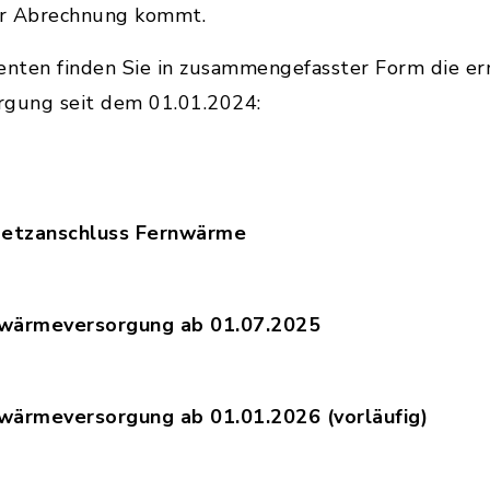
ur Abrechnung kommt.
nten finden Sie in zusammengefasster Form die e
rgung seit dem 01.01.2024:
 Netzanschluss Fernwärme
eisblatt_Netzanschluss_Fernwärme_07-2026.pdf, 
nwärmeversorgung ab 01.07.2025
eisblatt_Fernwaerme_01.07.2025_final.pdf, Datei
nwärmeversorgung ab 01.01.2026 (vorläufig)
eisblatt_Fernwaerme_01.012026_vorlaeufig.pdf, D