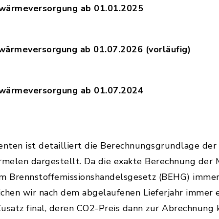
nwärmeversorgung ab 01.01.2025
eisblatt_Fernwaerme_01.01.2025_final.pdf, Datei
nwärmeversorgung ab 01.07.2026 (vorläufig)
isblatt_Fernwärme_01.07.2026_vorläufig.pdf, Dat
nwärmeversorgung ab 01.07.2024
eisblatt_Fernwaerme_01.07.2024_final_01.pdf, Da
nten ist detailliert die Berechnungsgrundlage der
ormelen dargestellt. Da die exakte Berechnung der
m Brennstoffemissionshandelsgesetz (BEHG) immer
lichen wir nach dem abgelaufenen Lieferjahr immer 
satz final, deren CO2-Preis dann zur Abrechnung