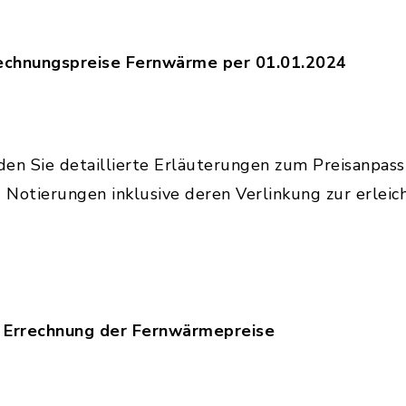
mittlung_Abrechnungspreise_Fernwaerme_ab_01.04
echnungspreise Fernwärme per 01.01.2024
mittlung_Abrechnungspreise_Fernwaerme_ab_01.01
den Sie detaillierte Erläuterungen zum Preisanpa
Notierungen inklusive deren Verlinkung zur erleic
r Errechnung der Fernwärmepreise
laeuterung_zur_errechnung_der_fernwaermepreise.