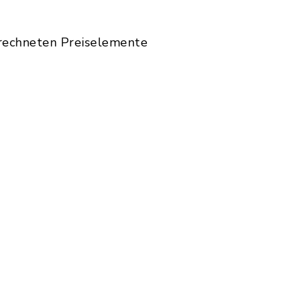
rrechneten Preiselemente
Dateierweiterung: pdf, Dateigröße: 223,35 KB)
erweiterung: pdf, Dateigröße: 216,47 KB)
ateierweiterung: pdf, Dateigröße: 216,47 KB)