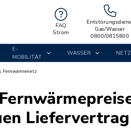
Entstörungsdiens
FAQ
Gas/Wasser
Strom
0800/0815800
E-
WASSER
NETZ
MOBILITÄT
es Fernwärmenetz
– Fernwärmepreis
en Liefervertrag