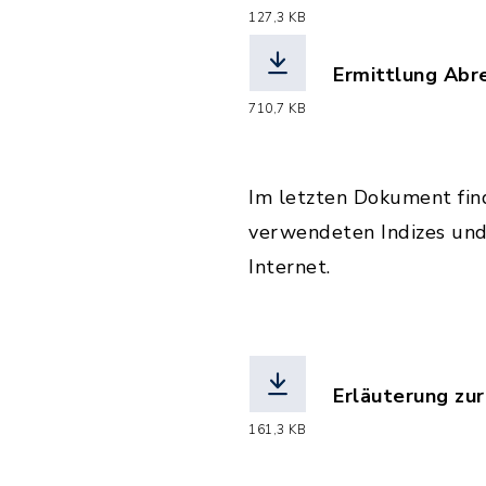
(Dateiname: Er
127,3 KB
Ermittlung Abr
(Dateiname: Er
710,7 KB
Im letzten Dokument fin
verwendeten Indizes und 
Internet.
Erläuterung zu
(Dateiname: er
161,3 KB