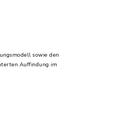
.2024.pdf, Dateierweiterung: pdf, Dateigröße: 
.2024_final.pdf, Dateierweiterung: pdf, Dateigr
ssungsmodell sowie den
hterten Auffindung im
pdf, Dateierweiterung: pdf, Dateigröße: 161,28