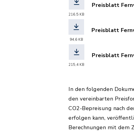
Preisblatt Fer
(Dateiname: Pr
216,5 KB
Preisblatt Fer
(Dateiname: Pre
94,6 KB
Preisblatt Fer
(Dateiname: Pr
215,4 KB
In den folgenden Dokume
den vereinbarten Preisf
CO2-Bepreisung nach de
erfolgen kann, veröffent
Berechnungen mit dem Zu